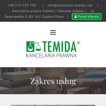
+48 574 515 742
|
info@kancelaria-temida.com
|
Kancelaria prawna Gdańsk | Adwokat Gdańsk |
ul.
Świętopełka 9, 80-361 Gdańsk Oliwa
|
Panel Klienta
Zakres usług