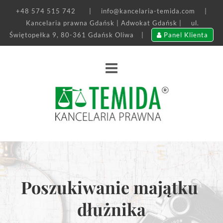
+48 574 515 742
|
info@kancelaria-temida.com
|
Kancelaria prawna Gdańsk | Adwokat Gdańsk |
ul.
Świętopełka 9, 80-361 Gdańsk Oliwa
|
Panel Klienta
Poszukiwanie majątku 
dłużnika