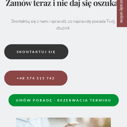
Zamów teraz i nie daj się oszukać
Skontaktuj się z nami i sprawdź, co naprawdę posiada Twój 
dłużnik.
SKONTAKTUJ SIĘ
+48 574 515 742
UMÓW PORADĘ - REZERWACJA TERMINU