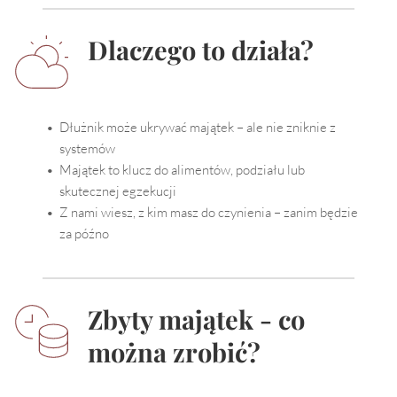
Dlaczego to działa?
Dłużnik może ukrywać majątek – ale nie zniknie z 
systemów
Majątek to klucz do alimentów, podziału lub 
skutecznej egzekucji
Z nami wiesz, z kim masz do czynienia – zanim będzie 
za późno
Zbyty majątek - co 
można zrobić?